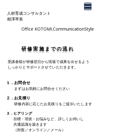
人材育成コンサルタント
相澤琴美
Office KOTOMI.CommunicationStyle
​研修実施までの流れ
​受講者様が研修翌日から
現場で成果を出せるよう
しっかりとサポートさせていただきます。
１．お問合せ
​
まずはお気軽にお問合せください
２．お見積り
​
研修内容に応じたお見積りをご提示いたします
３．ヒアリング
​
目標・現状・お悩みなど、詳しくお伺いし
共通認識を築きます
（対面／オンライン／メール）